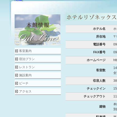
ホテル名
ホ
所在地
〒
電話番号
0
客室案内
FAX番号
09
宿泊プラン
ホームページ
ht
レストラン
1
客室数
全
施設案内
収容人数
3
ビーチ
チェックイン
1
アクセス
チェックアウト
1
本
建物
別